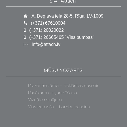
SIA “Attach”
A. Deglava iela 28-5, Rīga, LV-1009
(+371) 67610004
(+371) 20020022
(+371) 26665465 "Viss bumbās"
info@attach.lv
MŪSU NOZARES:
Prezentreklāma – Reklāmas suvenīri
Pasākumu organizēšana
Vizuālie risinājumi
Viss bumbās – bumbu baseins