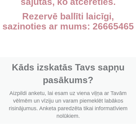
sajūtas, ko atcerēties.
Rezervē ballīti laicīgi,
sazinoties ar mums: 26665465
Kāds izskatās Tavs sapņu
pasākums?
Aizpildi anketu, lai esam uz viena viļņa ar Tavām
vēlmēm un vīziju un varam piemeklēt labākos
risinājumus. Anketa paredzēta tikai informatīviem
nolūkiem.