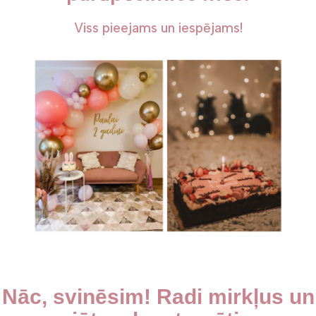
Viss pieejams un iespējams!
Nāc, svinēsim! Radi mirkļus un