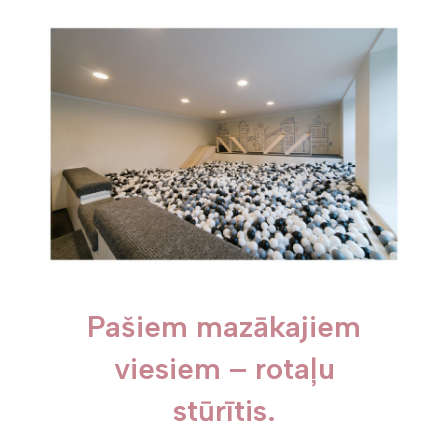
Pašiem mazākajiem
viesiem – rotaļu
stūrītis.