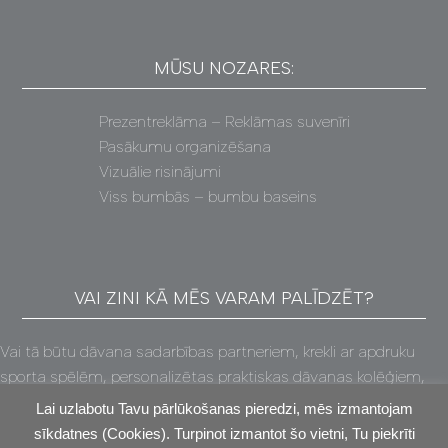
MŪSU NOZARES:
Prezentreklāma – Reklāmas suvenīri
Pasākumu organizēšana
Vizuālie risinājumi
Viss bumbās – bumbu baseins
VAI ZINI KĀ MĒS VARAM PALĪDZĒT?
Vai tā būtu dāvana sadarbības partneriem, krekli ar apdruku
sporta spēlēm, personalizētas praktiskas dāvanas kolēģiem,
Ziemassvētku balle vai saliedēšanās pasākums (un vēl, un vēl!)
Lai uzlabotu Tavu pārlūkošanas pieredzi, mēs izmantojam
– mēs atradīsim risinājumu tavām vajadzībām!
sīkdatnes (Cookies). Turpinot izmantot šo vietni, Tu piekrīti