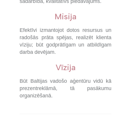
sadarbība, kvalitatīvs piedāvājums.
Misija
Efektīvi izmantojot dotos resursus un
radošās prāta spējas, realizēt klienta
vīziju; būt godprātīgam un atbildīgam
darba devējam.
Vīzija
Būt Baltijas vadošo aģentūru vidū kā
prezentreklāmā, tā pasākumu
organizēšanā.