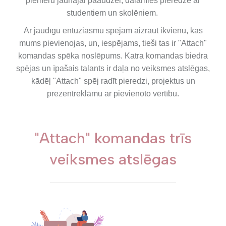
piemēru jaunajai paaudzei, dalāmies pieredzē ar
studentiem un skolēniem.
Ar jaudīgu entuziasmu spējam aizraut ikvienu, kas
mums pievienojas, un, iespējams, tieši tas ir "Attach"
komandas spēka noslēpums. Katra komandas biedra
spējas un īpašais talants ir daļa no veiksmes atslēgas,
kādēļ "Attach" spēj radīt pieredzi, projektus un
prezentreklāmu ar pievienoto vērtību.
"Attach" komandas trīs
veiksmes atslēgas