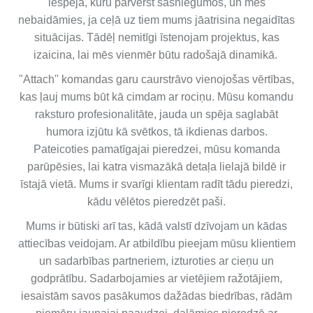
iespēja, kuru pārvērst sasniegumos, un mēs
nebaidāmies, ja ceļā uz tiem mums jāatrisina negaidītas
situācijas. Tādēļ nemitīgi īstenojam projektus, kas
izaicina, lai mēs vienmēr būtu radošajā dinamikā.
"Attach" komandas garu caurstrāvo vienojošas vērtības,
kas ļauj mums būt kā cimdam ar rociņu. Mūsu komandu
raksturo profesionalitāte, jauda un spēja saglabāt
humora izjūtu kā svētkos, tā ikdienas darbos.
Pateicoties pamatīgajai pieredzei, mūsu komanda
parūpēsies, lai katra vismazākā detaļa lielajā bildē ir
īstajā vietā. Mums ir svarīgi klientam radīt tādu pieredzi,
kādu vēlētos pieredzēt paši.
Mums ir būtiski arī tas, kādā valstī dzīvojam un kādas
attiecības veidojam. Ar atbildību pieejam mūsu klientiem
un sadarbības partneriem, izturoties ar cieņu un
godprātību. Sadarbojamies ar vietējiem ražotājiem,
iesaistām savos pasākumos dažādas biedrības, rādām