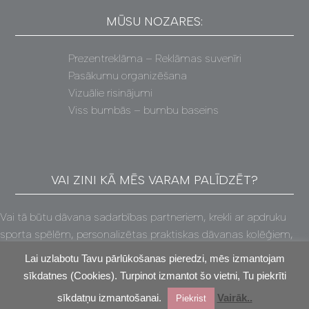
MŪSU NOZARES:
Prezentreklāma – Reklāmas suvenīri
Pasākumu organizēšana
Vizuālie risinājumi
Viss bumbās – bumbu baseins
VAI ZINI KĀ MĒS VARAM PALĪDZĒT?
Vai tā būtu dāvana sadarbības partneriem, krekli ar apdruku
sporta spēlēm, personalizētas praktiskas dāvanas kolēģiem,
Ziemassvētku balle vai saliedēšanās pasākums (un vēl, un vēl!)
Lai uzlabotu Tavu pārlūkošanas pieredzi, mēs izmantojam
– mēs atradīsim risinājumu tavām vajadzībām!
sīkdatnes (Cookies). Turpinot izmantot šo vietni, Tu piekrīti
LV
sīkdatņu izmantošanai.
Vairāk..
Piekrist
© 2009 - 2025 SIA "Attach" |
Lietošanas noteikumi